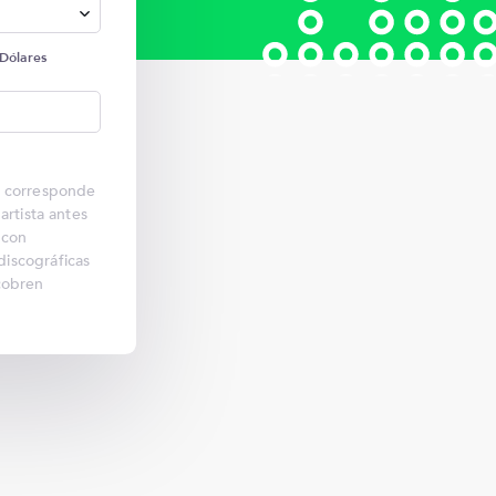
)
Dólares
n corresponde
artista antes
 con
iscográficas
cobren