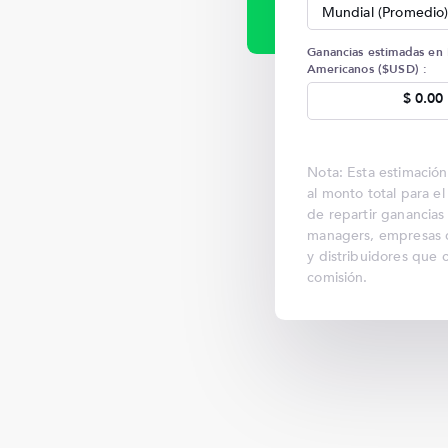
Mundial (Promedio
Ganancias estimadas en 
Americanos ($USD) :
$ 0.00
Nota: Esta estimació
al monto total para el 
de repartir ganancias
managers, empresas d
y distribuidores que 
comisión.